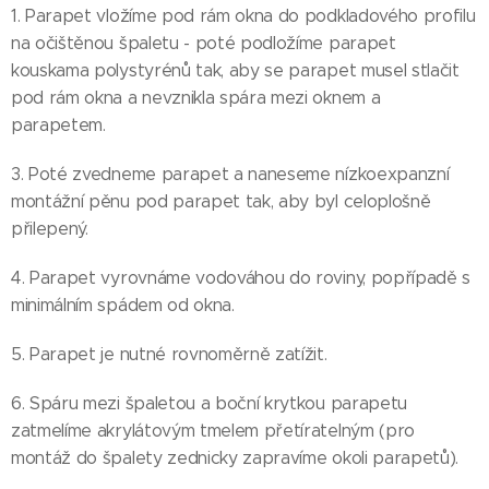
1. Parapet vložíme pod rám okna do podkladového profilu
na očištěnou špaletu - poté podložíme parapet
kouskama polystyrénů tak, aby se parapet musel stlačit
pod rám okna a nevznikla spára mezi oknem a
parapetem.
3. Poté zvedneme parapet a naneseme nízkoexpanzní
montážní pěnu pod parapet tak, aby byl celoplošně
přilepený.
4. Parapet vyrovnáme vodováhou do roviny, popřípadě s
minimálním spádem od okna.
5. Parapet je nutné rovnoměrně zatížit.
6. Spáru mezi špaletou a boční krytkou parapetu
zatmelíme akrylátovým tmelem přetíratelným (pro
montáž do špalety zednicky zapravíme okoli parapetů).