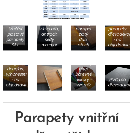
Plastové
parapety:
Plastový
Plastové
Vnitřní
zleva bílá,
parapet
parapety
plastové
antracit,
zlatý
dřevodekor
parapety
šedý
dub,
- na
SILL
mramor
ořech
objednávku
Plastové
parapety
borovice,
oregon,
Parapety
douglas,
atyp
winchester
barevné
- na
dekory -
PVC bílá
objednávku
vzorník
dřevodekor
Parapety vnitřní