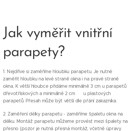
Jak vyměřit vnitřní
parapety?
1. Nejdříve si zaměříme hloubku parapetu. Je nutné
zaměřit hloubku na levé straně okna i na pravé straně
okna. K větší hloubce přidáme minimálně 3 cm u parapetů
dřevotřískových a minimálně 2 cm u plastových
parapetů. Přesah může být větší dle přání zakazníka.
2. Zaměření délky parapetu - zaměříme špaletu okna na
délku. Montáž parapetu můžeme provést mezi špalety na
přesno (pozor je nutná přesná montáž, včetně úpravy