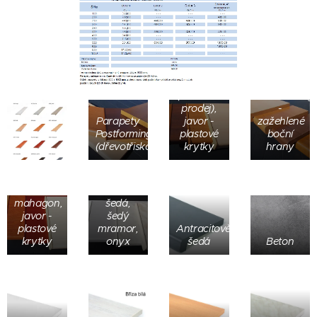
zl. dub,
tm.dub,
olše
Parapety
(ukončen
Postforming
prodej),
-
Parapety
javor -
zažehlené
Postforming
plastové
boční
Parapety
(dřevotřiská)
krytky
hrany
Postforming:
Parapety
od leva,
Postforming:
sv. dub,
od leva,
třešeň,
bílá,
mahagon,
šedá,
javor -
šedý
plastové
mramor,
Antracitově
krytky
onyx
šedá
Beton