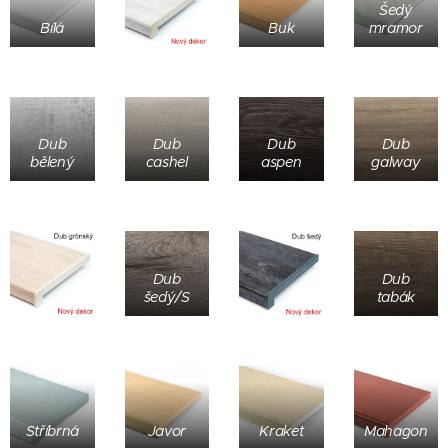
Šedý
Bílá
Buk
mramor
Dub
Dub
Dub
Dub
bělený
cashel
aspen
galway
Dub
Dub
šedý/S
tabák
Stříbrná
Javor
Kraket
Mahagon