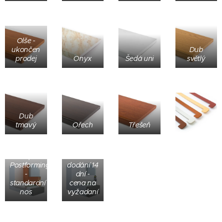
Olše -
ukončen
Dub
prodej
Onyx
Šedá uni
světlý
Dub
tmavý
Ořech
Třešeň
Parapet
Postforming
bez nosu
Parapet
- termín
Postforming
dodání 14
-
dní -
standardní
cena na
nos
vyžadaní